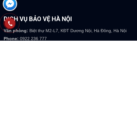
DỊCH VỤ BẢO VỆ HÀ NỘI
Văn phòng:
Biệt thự M2-L7, KĐT Dương Nội, Hà Đông, Hà Nội
Phone:
0922 236 777
Email
: info@thienlonghoang.com
Website:
https://thienlonghoang.com
DỊCH VỤ BẢO VỆ BÌNH DƯƠNG
Văn phòng:
Số 110 đường số 2, khu dân cư Tân Đông Hiệp B, P
Tân Đông Hiệp-TP Dĩ An-Bình Dương
Phone:
0917 073 237
Email
: info@thienlonghoang.com
Website:
https://thienlonghoang.com