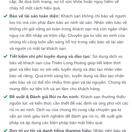
cắp, đe dọa tính mạng, sự cố sức khỏe hoặc nguy hiểm về
cháy nổ một cách hiệu quả.
Bảo vệ tài sản toàn diện:
Khách sạn không chỉ bảo vệ người
lưu trú mà còn phải đảm bảo an ninh tài sản. Nhân viên bảo vệ
không chỉ giữ vững an toàn trong khách sạn mà còn ngăn chặn
nguy cơ đột nhập và trộm cắp. Chuyên gia tư vấn an ninh của
chúng tôi cũng luôn sẵn sàng hỗ trợ trong việc bảo vệ tài sản
và người có mặt tại khách sạn.
Tiết kiệm chi phí tuyển dụng và đào tạo:
Sử dụng dịch vụ
bảo vệ khách sạn của Thiên Long Hoàng giúp tiết kiệm thời
gian và tiền bạc so với việc tuyển dụng và đào tạo nhân viên
bảo vệ riêng. Quá trình sàng lọc, tuyển dụng và đào tạo nhân
viên bảo vệ có thể tốn nhiều thời gian và tài nguyên. Chúng tôi
mang đến sự tiện ích và an tâm cho khách hàng.
Đề xuất & Đánh giá Rủi ro An ninh:
Khách sạn thường thiếu
nguồn lực và kiến thức cần thiết để xác định và ứng phó với các
rủi ro an ninh. Dịch vụ của chúng tôi cung cấp chuyên gia tư
vấn an ninh giàu kinh nghiệm để đánh giá rủi ro, đề xuất giải
pháp và áp dụng các biện pháp bảo mật hiệu quả.
Duy trì uy tín và danh tiếng thương hiệu:
Nhân viên bảo vệ