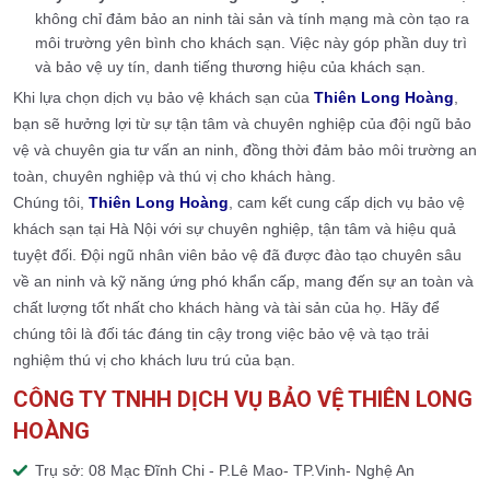
không chỉ đảm bảo an ninh tài sản và tính mạng mà còn tạo ra
môi trường yên bình cho khách sạn. Việc này góp phần duy trì
và bảo vệ uy tín, danh tiếng thương hiệu của khách sạn.
Khi lựa chọn dịch vụ bảo vệ khách sạn của
Thiên Long Hoàng
,
bạn sẽ hưởng lợi từ sự tận tâm và chuyên nghiệp của đội ngũ bảo
vệ và chuyên gia tư vấn an ninh, đồng thời đảm bảo môi trường an
toàn, chuyên nghiệp và thú vị cho khách hàng.
Chúng tôi,
Thiên Long Hoàng
, cam kết cung cấp dịch vụ bảo vệ
khách sạn tại Hà Nội với sự chuyên nghiệp, tận tâm và hiệu quả
tuyệt đối. Đội ngũ nhân viên bảo vệ đã được đào tạo chuyên sâu
về an ninh và kỹ năng ứng phó khẩn cấp, mang đến sự an toàn và
chất lượng tốt nhất cho khách hàng và tài sản của họ. Hãy để
chúng tôi là đối tác đáng tin cậy trong việc bảo vệ và tạo trải
nghiệm thú vị cho khách lưu trú của bạn.
CÔNG TY TNHH DỊCH VỤ BẢO VỆ THIÊN LONG
HOÀNG
Trụ sở: 08 Mạc Đĩnh Chi - P.Lê Mao- TP.Vinh- Nghệ An