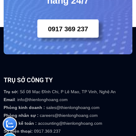
hàng 24/7
0917 369 237
TRỤ SỞ CÔNG TY
Trụ sở:
Số 08 Mạc Đĩnh Chi, P Lê Mao, TP Vinh, Nghệ An
Email
: info@thienlonghoang.com
Phòng kinh doanh :
sales@thienlonghoang.com
Phòng nhân sự :
careers@thienlonghoang.com
Phòng kế toán :
accounting@thienlonghoang.com
Số điện thoại:
0917.369.237