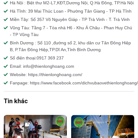
Hà Nội : Biệt thư M2-L7,KĐT,Dương Nội, Q.Hà Đông, TP.Hà Nội
Hà Tĩnh: 39 Mai Thúc Loan - Phường Tân Giang - TP Hà Tĩnh
Miền Tây: Số 357 Võ Nguyên Giáp - TP Trà Vinh - T. Trà Vinh
Vũng Tàu: Tầng 7 - Tòa nhà H6 - Khu Á Châu - Phan Huy Chú
- TP Vũng Tàu
Bình Dương : Số 110 ,đường số 2, khu dân cư Tân Đông Hiệp
B, P.Tân Đông Hiệp,TP.Dĩ An,Tỉnh Bình Dương
Số điện thoại:0917 369 237
Email: info@thienlonghoang.com
Website: https://thienlonghoang.com/
Fanpage: https://www.facebook.com/dichvubaovethienlonghoang/
Tin khác