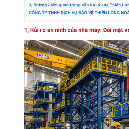
3, Những điểm quan trọng cần lưu ý của Thiên Lo
CÔNG TY TNHH DỊCH VỤ BẢO VỆ THIÊN LONG HO
1, Rủi ro an ninh của nhà máy: Đối mặt v