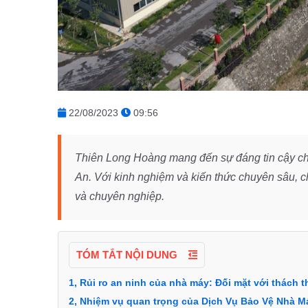
22/08/2023
09:56
Thiên Long Hoàng mang đến sự đáng tin cậy c
An. Với kinh nghiệm và kiến thức chuyên sâu, c
và chuyên nghiệp.
TÓM TẮT NỘI DUNG
1, Rủi ro an ninh của nhà máy: Đối mặt với thách 
2, Nhiệm vụ quan trọng của Dịch Vụ Bảo Vệ Nhà M