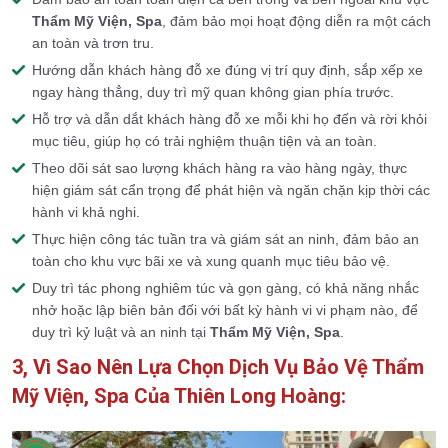
Thẩm Mỹ Viện, Spa
, đảm bảo mọi hoạt động diễn ra một cách
an toàn và trơn tru.
Hướng dẫn khách hàng đỗ xe đúng vị trí quy định, sắp xếp xe
ngay hàng thẳng, duy trì mỹ quan không gian phía trước.
Hỗ trợ và dẫn dắt khách hàng đỗ xe mỗi khi họ đến và rời khỏi
mục tiêu, giúp họ có trải nghiệm thuận tiện và an toàn.
Theo dõi sát sao lượng khách hàng ra vào hàng ngày, thực
hiện giám sát cẩn trọng để phát hiện và ngăn chặn kịp thời các
hành vi khả nghi.
Thực hiện công tác tuần tra và giám sát an ninh, đảm bảo an
toàn cho khu vực bãi xe và xung quanh mục tiêu bảo vệ.
Duy trì tác phong nghiêm túc và gọn gàng, có khả năng nhắc
nhở hoặc lập biên bản đối với bất kỳ hành vi vi phạm nào, để
duy trì kỷ luật và an ninh tại
Thẩm Mỹ Viện, Spa
.
3, Vì Sao Nên Lựa Chọn Dịch Vụ Bảo Vệ Thẩm
Mỹ Viện, Spa Của Thiên Long Hoàng: