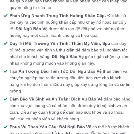
Vệ
giúp đảm bảo rằng không ai xâm phạm hoặc can thiệp vào
quyền riêng tư của họ.
Phản Ứng Nhanh Trong Tình Huống Khẩn Cấp:
Đôi khi có
thể xảy ra các tình huống khẩn cấp như cháy nổ hoặc sự cố y
tế.
Đội Ngũ Bảo Vệ
được đào tạo để đối phó với những tình
huống này một cách nhanh chóng và hiệu quả.
Duy Trì Môi Trường Yên Tĩnh:
Thẩm Mỹ Viện, Spa
cần duy
trì môi trường yên tĩnh và thư giãn để đảm bảo trải nghiệm tốt
nhất cho khách hàng.
Đội Ngũ Bảo Vệ
giúp ngăn chặn sự xâm
nhập không mong muốn vào không gian này.
Tạo Ấn Tượng Đầu Tiên Tốt:
Đội Ngũ Bảo Vệ
thân thiện và
chuyên nghiệp tạo ra ấn tượng đầu tiên tích cực cho khách
hàng khi họ đến thăm. Điều này giúp xây dựng lòng tin và sự tin
tưởng.
Đảm Bảo Vệ Sinh và An Toàn:
Dịch Vụ Bảo Vệ
đảm bảo rằng
các khu vực chung và cá nhân luôn được duy trì vệ sinh và an
toàn. Điều này quan trọng để đảm bảo sức khỏe và sự thoải
mái của cả nhân viên và khách hàng.
Phục Vụ Theo Yêu Cầu:
Đội Ngũ Bảo Vệ
có thể hỗ trợ khách
hàng khi cần đến việc hỗ trợ đi lại, hướng dẫn hoặc giải quyết