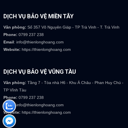
DỊCH VỤ BẢO VỆ HÀ TĨNH
Văn phòng:
39 Mai Thúc Loan - Phường Tân Giang - TP Hà Tĩnh
Phone:
0917 754 237
Email
: info@thienlonghoang.com
Website:
https://thienlonghoang.com
DỊCH VỤ BẢO VỆ MIỀN TÂY
Văn phòng:
Số 357 Võ Nguyên Giáp - TP Trà Vinh - T. Trà Vinh
Phone:
0799 237 238
Email
: info@thienlonghoang.com
Website:
https://thienlonghoang.com
DỊCH VỤ BẢO VỆ VŨNG TÀU
Văn phòng:
Tầng 7 - Tòa nhà H6 - Khu Á Châu - Phan Huy Chú -