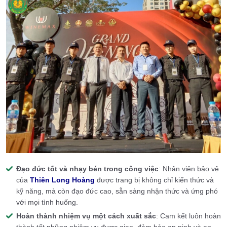
Đạo đức tốt và nhạy bén trong công việc
: Nhân viên bảo vệ
của
Thiên Long Hoàng
được trang bị không chỉ kiến thức và
kỹ năng, mà còn đạo đức cao, sẵn sàng nhận thức và ứng phó
với mọi tình huống.
Hoàn thành nhiệm vụ một cách xuất sắc
: Cam kết luôn hoàn