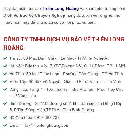
Hãy đặt niềm tin vào
Thiên Long Hoàng
và khám phá trải nghiệm
Dịch Vụ Bảo Vệ Chuyên Nghiệp
hàng đầu. Xin vui lòng liên hệ
ngay hôm nay để chúng tôi có cơ hội phục vụ bạn.
CÔNG TY TNHH DỊCH VỤ BẢO VỆ THIÊN LONG
HOÀNG
Trụ sở: 08 Mạc Đĩnh Chi - P.Lê Mao- TP.Vinh- Nghệ An
Hà Nội : Biệt thư M2-L7,KĐT,Dương Nội, Q.Hà Đông, TP.Hà Nội
Hà Tĩnh: 39 Mai Thúc Loan - Phường Tân Giang - TP Hà Tĩnh
Miền Tây: Số 357 Võ Nguyên Giáp - TP Trà Vinh - T. Trà Vinh
Vũng Tàu: Tầng 7 - Tòa nhà H6 - Khu Á Châu - Phan Huy Chú
- TP Vũng Tàu
Bình Dương : Số 110 ,đường số 2, khu dân cư Tân Đông Hiệp
B, P.Tân Đông Hiệp,TP.Dĩ An,Tỉnh Bình Dương
Số điện thoại:0917 369 237
Email: info@thienlonghoang.com