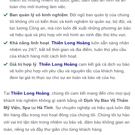
thành tốt những nhiệm vụ được giao, đảm bảo an ninh và an
toàn cho môi trường làm việc.
Ban quản lý có kinh nghiệm
: Đội ngũ ban quản lý của chúng
tôi không chỉ có kiến thức và kinh nghiệm từ quân sự, bộ đội, và
lực lượng Công an, mà còn luôn đề xuất những phương án bảo
vệ hiệu quả và phù hợp với mô hình an ninh đặc thù khu vực.
Khả năng linh hoạt
:
Thiên Long Hoàng
luôn sẵn sàng nhận
nhiệm vụ 24/7, bất kể thời gian và địa điểm, tuân thủ yêu cầu
của khách hàng một cách linh hoạt.
Giá trị hợp lý
:
Thiên Long Hoàng
cam kết giá cả dịch vụ bảo
vệ luôn phù hợp với yêu cầu và nguyên tắc của khách hàng,
đem lại giá trị thực sự cho sự an toàn và bảo vệ của họ.
Tại
Thiên Long Hoàng
, chúng tôi cam kết mang đến cho mọi quý
khách trải nghiệm không gì sánh bằng về
Dịch Vụ Bảo Vệ Thẩm
Mỹ Viện, Spa
tại
Hà Tĩnh
. Sự chuyên nghiệp và hiệu quả luôn đặt
lên hàng đầu trong mọi hoạt động của chúng tôi. Chúng tôi tự hào
với vai trò tận tâm trong nhiệm vụ bảo vệ, đảm bảo không gian an
toàn, riêng tư và đầy thư giãn cho từng khách hàng.