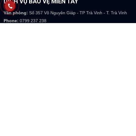
DỊCH VỤ BẢO VỆ MIỀN TÂY
Văn phòng:
Số 357 Võ Nguyên Giáp - TP Trà Vinh - T. Trà Vinh
Phone:
0799 237 238
Email
: info@thienlonghoang.com
Website:
https://thienlonghoang.com
DỊCH VỤ BẢO VỆ VŨNG TÀU
Văn phòng:
Tầng 7 - Tòa nhà H6 - Khu Á Châu - Phan Huy Chú -
TP Vĩnh Tàu
Phone:
0799 237 238
Email
: info@thienlonghoang.com
Website:
https://thienlonghoang.com