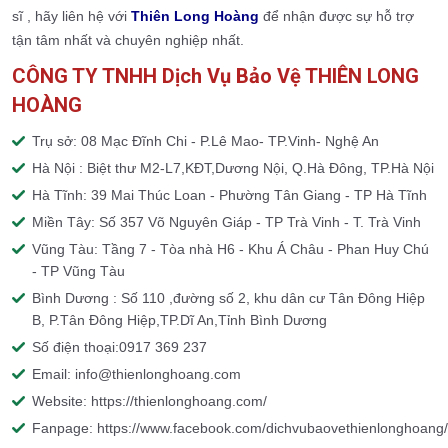
sĩ , hãy liên hệ với
Thiên Long Hoàng
để nhận được sự hỗ trợ
tận tâm nhất và chuyên nghiệp nhất.
CÔNG TY TNHH Dịch Vụ Bảo Vệ THIÊN LONG
HOÀNG
Trụ sở: 08 Mạc Đĩnh Chi - P.Lê Mao- TP.Vinh- Nghệ An
Hà Nội : Biệt thư M2-L7,KĐT,Dương Nội, Q.Hà Đông, TP.Hà Nội
Hà Tĩnh: 39 Mai Thúc Loan - Phường Tân Giang - TP Hà Tĩnh
Miền Tây: Số 357 Võ Nguyên Giáp - TP Trà Vinh - T. Trà Vinh
Vũng Tàu: Tầng 7 - Tòa nhà H6 - Khu Á Châu - Phan Huy Chú
- TP Vũng Tàu
Bình Dương : Số 110 ,đường số 2, khu dân cư Tân Đông Hiệp
B, P.Tân Đông Hiệp,TP.Dĩ An,Tỉnh Bình Dương
Số điện thoại:0917 369 237
Email: info@thienlonghoang.com
Website: https://thienlonghoang.com/
Fanpage: https://www.facebook.com/dichvubaovethienlonghoang/