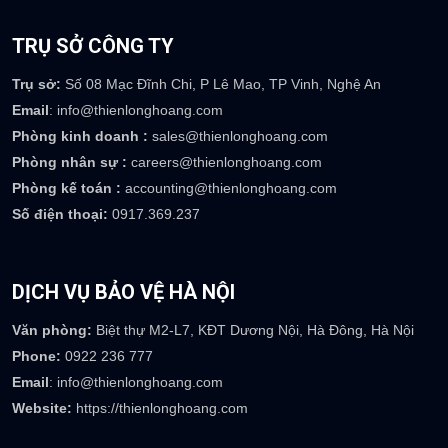
TRỤ SỞ CÔNG TY
Trụ sở:
Số 08 Mạc Đĩnh Chi, P Lê Mao, TP Vinh, Nghệ An
Email
: info@thienlonghoang.com
Phòng kinh doanh :
sales@thienlonghoang.com
Phòng nhân sự :
careers@thienlonghoang.com
Phòng kế toán :
accounting@thienlonghoang.com
Số điện thoại:
0917.369.237
DỊCH VỤ BẢO VỆ HÀ NỘI
Văn phòng:
Biệt thự M2-L7, KĐT Dương Nội, Hà Đông, Hà Nội
Phone:
0922 236 777
Email
: info@thienlonghoang.com
Website:
https://thienlonghoang.com